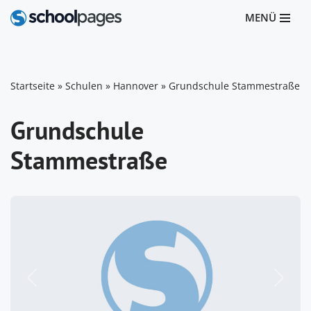
MENÜ
Zum
Inhalt
springen
Startseite
»
Schulen
»
Hannover
»
Grundschule Stammestraße
Grundschule
Stammestraße
Vorheriges
Nächst