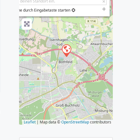
−
Suche durch Eingabetaste starten
s
Leaflet
| Map data ©
OpenStreetMap
contributors