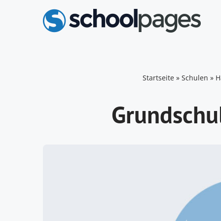
Zum
Inhalt
springen
Startseite
»
Schulen
»
H
Grundschu