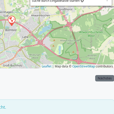
Suche durch Eingabetaste starten
Leaflet
| Map data ©
OpenStreetMap
contributors
Nächstes
cht.