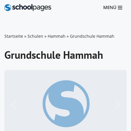
MENÜ
Zum
Inhalt
springen
Startseite
»
Schulen
»
Hammah
»
Grundschule Hammah
Grundschule Hammah
Vorheriges
Nächst