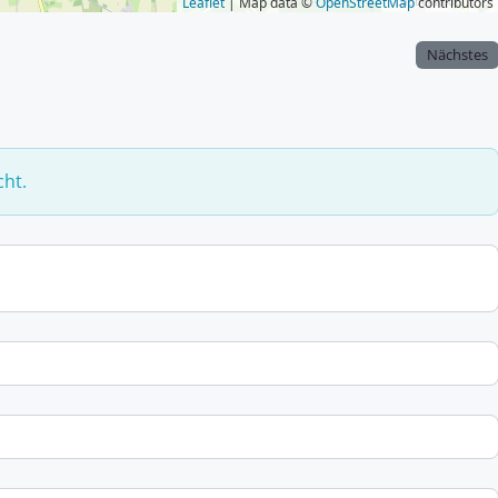
Leaflet
| Map data ©
OpenStreetMap
contributors
Nächstes
cht.