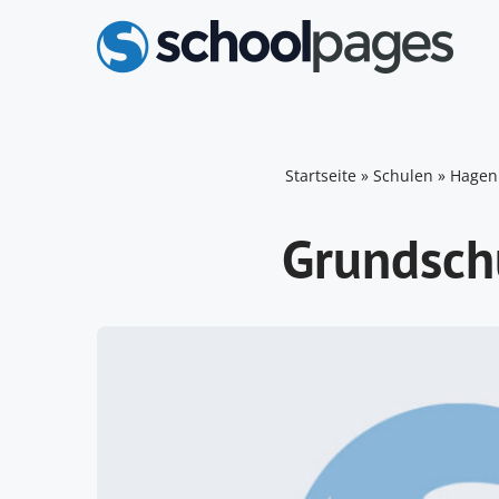
Zum
Inhalt
springen
Startseite
»
Schulen
»
Hagen
Grundsch