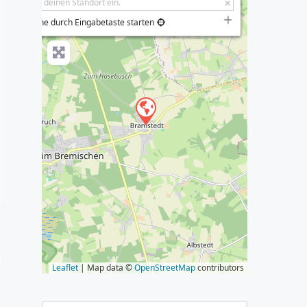
−
Suche durch Eingabetaste starten
s
Leaflet
| Map data ©
OpenStreetMap
contributors