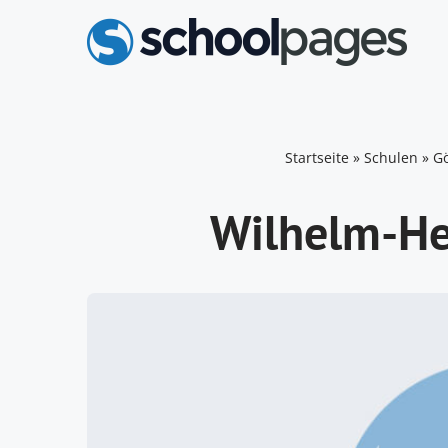
Zum
Inhalt
springen
Startseite
»
Schulen
»
Gö
Wilhelm-He