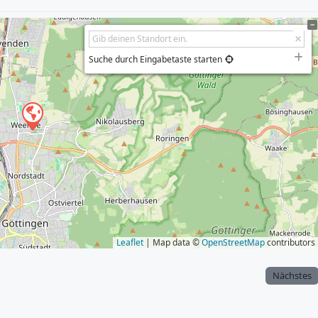
Suche durch Eingabetaste starten
Leaflet
| Map data ©
OpenStreetMap
contributors
Nächstes