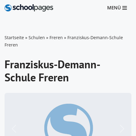
MENÜ
Zum
Inhalt
springen
Startseite
»
Schulen
»
Freren
»
Franziskus-Demann-Schule
Freren
Franziskus-Demann-
Schule Freren
Vorheriges
Nächst