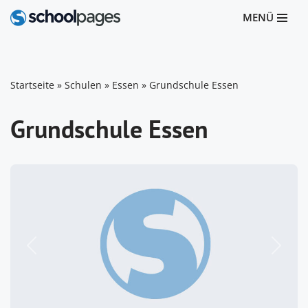
MENÜ
Zum
Inhalt
springen
Startseite
»
Schulen
»
Essen
»
Grundschule Essen
Grundschule Essen
Vorheriges
Nächst