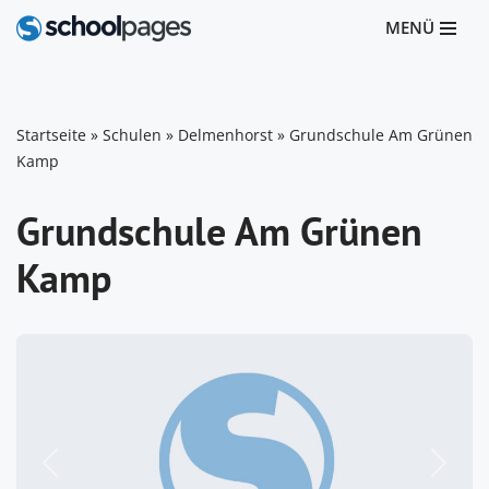
MENÜ
Zum
Inhalt
springen
Startseite
»
Schulen
»
Delmenhorst
»
Grundschule Am Grünen
Kamp
Grundschule Am Grünen
Kamp
Vorheriges
Nächst