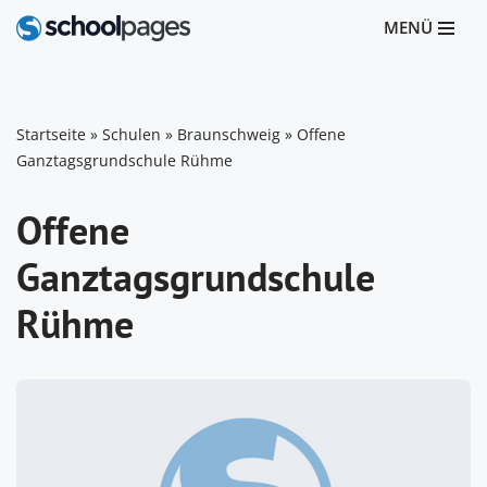
MENÜ
Zum
Inhalt
springen
Startseite
»
Schulen
»
Braunschweig
»
Offene
Ganztagsgrundschule Rühme
Offene
Ganztagsgrundschule
Rühme