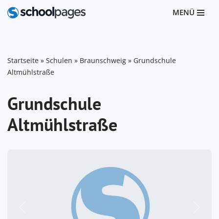
MENÜ
Zum
Inhalt
springen
Startseite
»
Schulen
»
Braunschweig
»
Grundschule
Altmühlstraße
Grundschule
Altmühlstraße
Vorheriges
Nächst