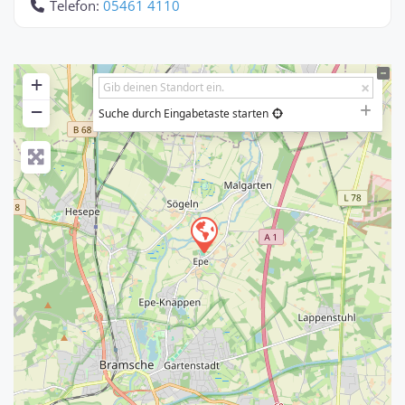
Telefon:
05461 4110
+
−
Suche durch Eingabetaste starten