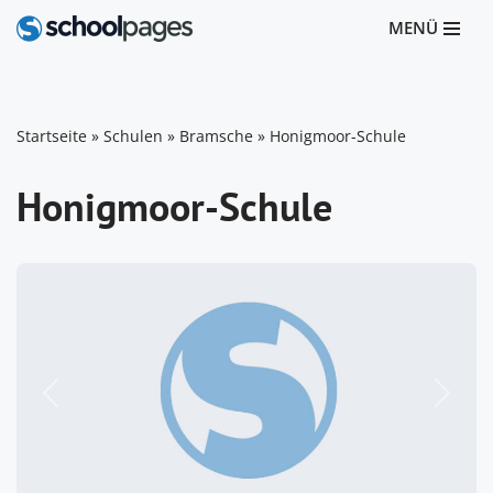
MENÜ
Zum
Inhalt
springen
Startseite
»
Schulen
»
Bramsche
»
Honigmoor-Schule
Honigmoor-Schule
Vorheriges
Nächst