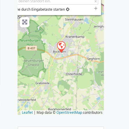
−
Suche durch Eingabetaste starten
s
Leaflet
| Map data ©
OpenStreetMap
contributors