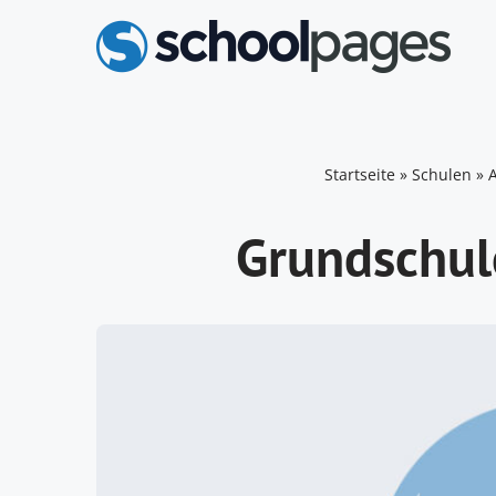
Zum
Inhalt
springen
Startseite
»
Schulen
»
A
Grundschul