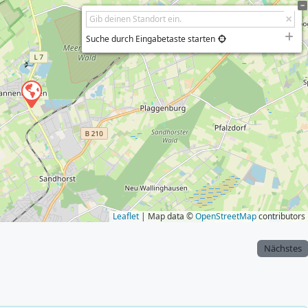
Suche durch Eingabetaste starten
Leaflet
| Map data ©
OpenStreetMap
contributors
Nächstes